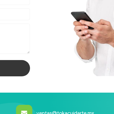
ventas@tokacuidarte.mx