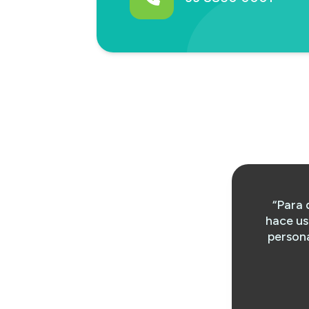
“Para 
hace us
persona