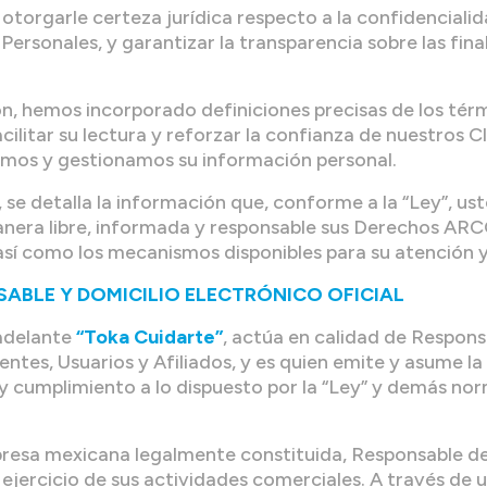
torgarle certeza jurídica respecto a la confidencialid
 Personales, y garantizar la transparencia sobre las fin
, hemos incorporado definiciones precisas de los térm
ilitar su lectura y reforzar la confianza de nuestros Cl
emos y gestionamos su información personal.
 se detalla la información que, conforme a la “Ley”, us
nera libre, informada y responsable sus Derechos ARC
así como los mecanismos disponibles para su atención 
NSABLE Y DOMICILIO ELECTRÓNICO OFICIAL
 adelante
“Toka Cuidarte”
, actúa en calidad de Respons
entes, Usuarios y Afiliados, y es quien emite y asume la
y cumplimiento a lo dispuesto por la “Ley” y demás norm
presa mexicana legalmente constituida, Responsable d
 ejercicio de sus actividades comerciales. A través de