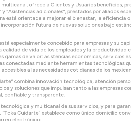
 multicanal, ofrece a Clientes y Usuarios beneficios, pr
y “Asistencias adicionales”, prestados por aliados esp
ra está orientada a mejorar el bienestar, la eficiencia 
a incorporación futura de nuevas soluciones bajo están
” está especialmente concebido para empresas y su cap
a calidad de vida de los empleados y la productividad 
s gamas de valor: asistencias económicas, servicios es
das conectadas mediante herramientas tecnológicas q
y accesibles a las necesidades cotidianas de los mexica
arte” combina innovación tecnológica, atención perso
cios y soluciones que impulsan tanto a las empresas co
, confiable y transparente.
 tecnológica y multicanal de sus servicios, y para gara
a, “Toka Cuidarte” establece como único domicilio conve
rreo electrónico: